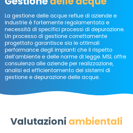
Gestione
delle acque
La gestione delle acque reflue di aziende e
industrie è fortemente regolamentata e
necessità di specifici processi di depurazione.
Un processo di gestione correttamente
progettato garantisce sia le ottimali
performance degli impianti che il rispetto
dell’ambiente e delle norme di legge. MSL offre
consulenza alle aziende per realizzazione,
analisi ed efficientamento dei sistemi di
gestione e depurazione delle acque.
Valutazioni
ambientali